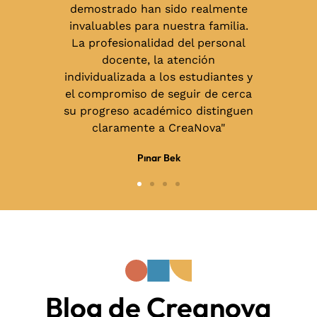
se respeta
demostrado han sido realmente
cada niño,
invaluables para nuestra familia.
grandes
La profesionalidad del personal
cubierto
docente, la atención
es y como
individualizada a los estudiantes y
 través de
el compromiso de seguir de cerca
práctica y
su progreso académico distinguen
entación."
claramente a CreaNova"
Pınar Bek
Blog de Creanova