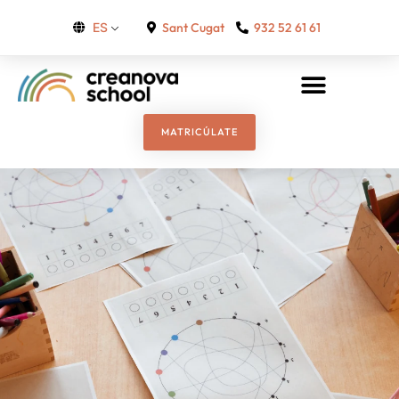
Sant Cugat
932 52 61 61
ES
MATRICÚLATE