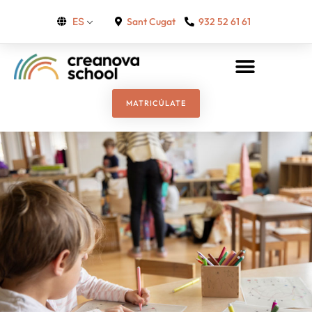
Sant Cugat
932 52 61 61
ES
MATRICÚLATE