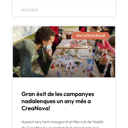
20/12/2021
SIN CATEGORIZAR
Gran èxit de les campanyes
nadalenques un any més a
CreaNova!
Aquest any hem inaugurat el Mercat de Nadal
de CreaNova i us podem ben assegurar que