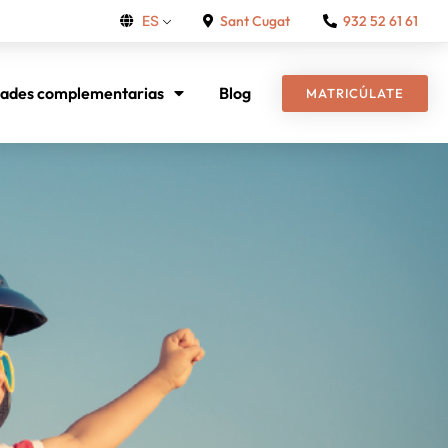
Sant Cugat
932 52 61 61
ES
dades complementarias
Blog
MATRICÚLATE