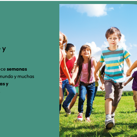
 y
ece
semanas
l mundo y muchas
as y
.