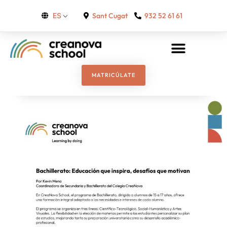
Sant Cugat
932 52 61 61
ES
MATRICÚLATE