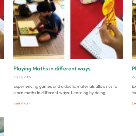
Playing Maths in different ways
P
22/10/2019
22
Experiencing games and didactic materials allows us to
Ex
learn maths in different ways. Learning by doing.
le
Leer más »
Le