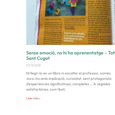
Sense emoció, no hi ha aprenentatge – Tot
Sant Cugat
07/11/2018
Ni llegir-lo en un llibre ni escoltar el professor, només
viure-ho amb implicació, curiositat, sent protagonista
d’experiències significatives, completes … A vegades
satisfactòries, com l’èxit,
Leer más »