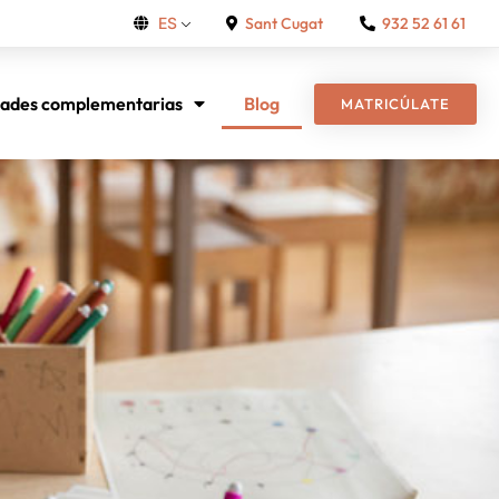
Sant Cugat
932 52 61 61
ES
dades complementarias
Blog
MATRICÚLATE