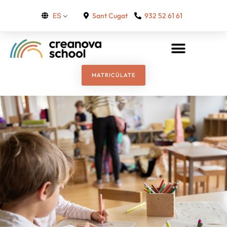
Sant Cugat
932 52 61 61
ES
MATRICÚLATE