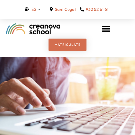
Sant Cugat
932 52 61 61
ES
MATRICÚLATE