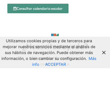
Consultar calendario escolar
Utilizamos cookies propias y de terceros para
¿Necesitas ayuda?
mejorar nuestros servicios mediante el análisis de
sus hábitos de navegación. Puede obtener más
Complete el formulario a
información, o bien cambiar su configuración.
Más
continuación. Le
info
ACCEPTAR
responderemos con la
mayor brevedad posible.