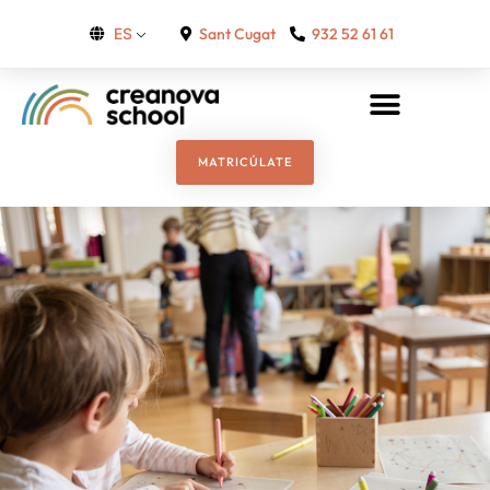
Sant Cugat
932 52 61 61
ES
MATRICÚLATE