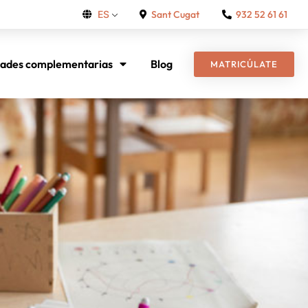
Sant Cugat
932 52 61 61
ES
dades complementarias
Blog
MATRICÚLATE