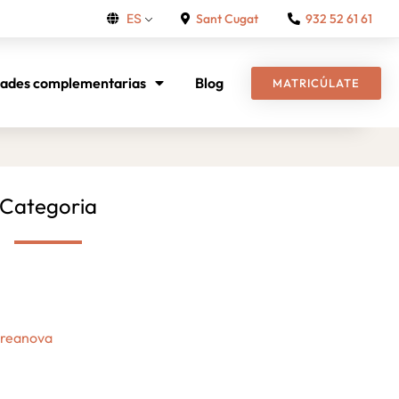
Sant Cugat
932 52 61 61
ES
dades complementarias
Blog
MATRICÚLATE
Categoria
Creanova