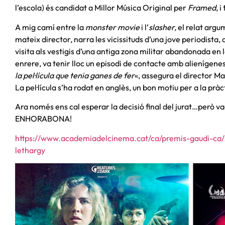
l’escola) és candidat a Millor Música Original per
Framed
, 
A mig camí entre la
monster movie
i l’
slasher,
el relat argum
mateix director, narra les vicissituds d’una jove periodista, 
visita als vestigis d’una antiga zona militar abandonada e
enrere, va tenir lloc un episodi de contacte amb alienígene
la pel·lícula que tenia ganes de fer
«, assegura el director M
La pel·lícula s’ha rodat en anglès, un bon motiu per a la prà
Ara només ens cal esperar la decisió final del jurat…però v
ENHORABONA!
https://www.academiadelcinema.cat/ca/premis-gaudi-ca/x
lethargy