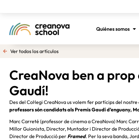
Quiénes somos
Ver todos los artículos
CreaNova ben a prop 
Gaudí!
Des del Col·legi CreaNova us volem fer partícips del nostre 
professors són candidats als Premis Gaudí d’enguany, M
Marc Carreté (professor de cinema a CreaNova) Marc Carre
Millor Guionista, Director, Muntador i Director de Producci
Director de Producció per
Framed
. Per la seva banda, Jor