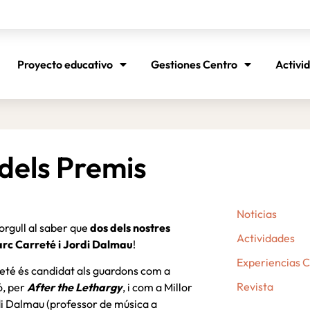
Proyecto educativo
Gestiones Centro
Activi
dels Premis
Noticias
orgull al saber que
dos dels nostres
Actividades
arc Carreté i Jordi Dalmau
!
Experiencias 
té és candidat als guardons com a
Revista
ó, per
After the Lethargy
, i com a Millor
di Dalmau (professor de música a