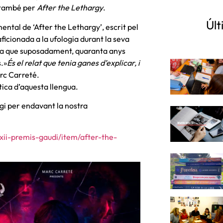
i també per
After the Lethargy
.
Últ
ental de ‘After the Lethargy’, escrit pel
aficionada a la ufologia durant la seva
n la que suposadament, quaranta anys
s.»
És el relat que tenia ganes d’explicar, i
arc Carreté.
ctica d’aquesta llengua.
agi per endavant la nostra
ii-premis-gaudi/item/after-the-