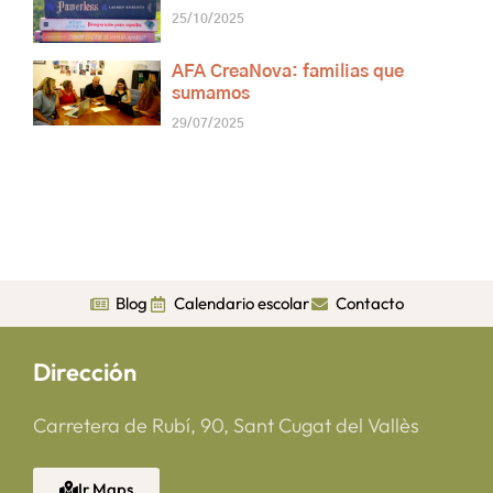
25/10/2025
AFA CreaNova: familias que
sumamos
29/07/2025
Blog
Calendario escolar
Contacto
Dirección
Carretera de Rubí, 90, Sant Cugat del Vallès
Ir Maps