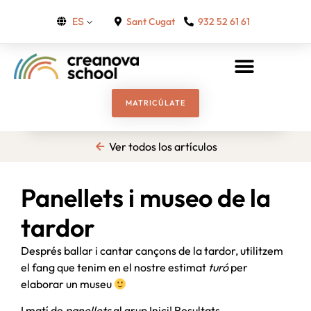
Sant Cugat
932 52 61 61
ES
MATRICÚLATE
Ver todos los artículos
Panellets i museo de la
tardor
Després ballar i cantar cançons de la tardor, utilitzem
el fang que tenim en el nostre estimat
turó
per
elaborar un museu
I matí de
panellets
al grup Inici! Resultats