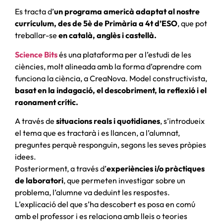
Es tracta d’
un programa americà adaptat al nostre
currículum, des de 5è de Primària a 4t d’ESO
, que pot
treballar-se
en català, anglès i castellà.
Science Bits
és una plataforma per a l’estudi de les
ciències, molt alineada amb la forma d’aprendre com
funciona la ciència, a CreaNova. Model constructivista,
basat en la indagació, el descobriment, la reflexió i el
raonament crític.
A través de
situacions reals i quotidianes
, s’introdueix
el tema que es tractarà i es llancen, a l’alumnat,
preguntes perquè responguin, segons les seves pròpies
idees.
Posteriorment, a través d’
experiències i/o pràctiques
de laboratori
, que permeten investigar sobre un
problema, l’alumne va deduint les respostes.
L’explicació del que s’ha descobert es posa en comú
amb el professor i es relaciona amb lleis o teories