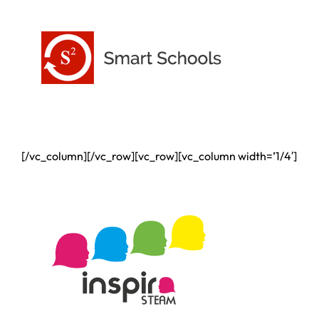
[/vc_column][/vc_row][vc_row][vc_column width=’1/4′]