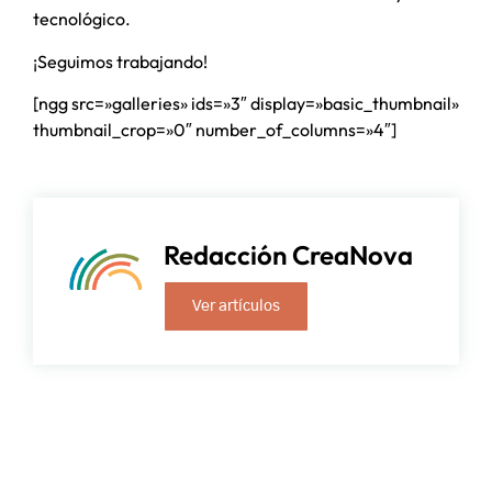
tecnológico.
¡Seguimos trabajando!
[ngg src=»galleries» ids=»3″ display=»basic_thumbnail»
thumbnail_crop=»0″ number_of_columns=»4″]
Redacción CreaNova
Ver artículos