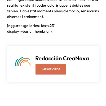
realitat existent i poder aclarir aquells dubtes que
tenien. Han estat moments plens d’emoció, sensacions
diverses i creixement.
[ngg src=»galleries» ids=»23″
display=»basic_thumbnail»]
Redacción CreaNova
Ver artículos