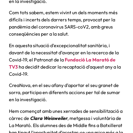
en la investigació.
Com tots sabem, estem vivint un dels moments més
difícils i incerts dels darrers temps, provocat per la
pandèmia del coronavirus SARS-coV2, amb greus
conseqüències per a la salut.
En aquesta situació d’excepcionalitat sanitària, i
davant de la necessitat d’avançar en la recerca de la
Covid-19, el Patronat de la
Fundació La Marató de
TV3
ha decidit dedicar la recaptació d’aquest any a la
Covid-19.
CreaNova, en el seu afany d’aportar el seu granet de
sorra, participa en diferents accions per tal de sumar
en la investigació.
Hem començat amb unes xerrades de sensibilització a
càrrec de
Clara Weisweiler
, metgessa i voluntària de
La Marató. Els alumnes des de Middle fins a Batxillerat
han tingut l’oportunitat d’acostar-se una mica més a la