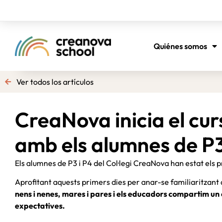
Quiénes somos
Ver todos los artículos
CreaNova inicia el cu
amb els alumnes de P3
Els alumnes de P3 i P4 del Col·legi CreaNova han estat els pr
Aprofitant aquests primers dies per anar-se familiaritzant a
nens i nenes, mares i pares i els educadors compartim un e
expectatives.