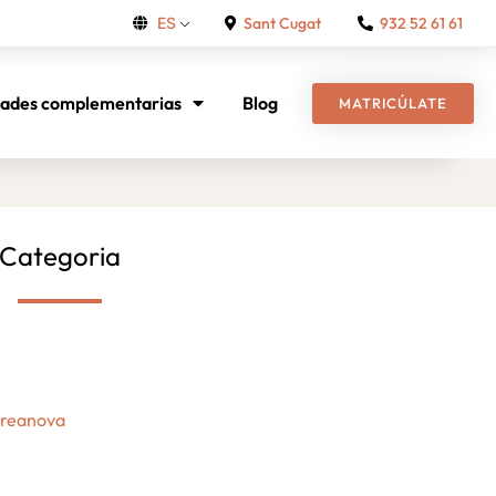
Sant Cugat
932 52 61 61
ES
dades complementarias
Blog
MATRICÚLATE
Categoria
Creanova