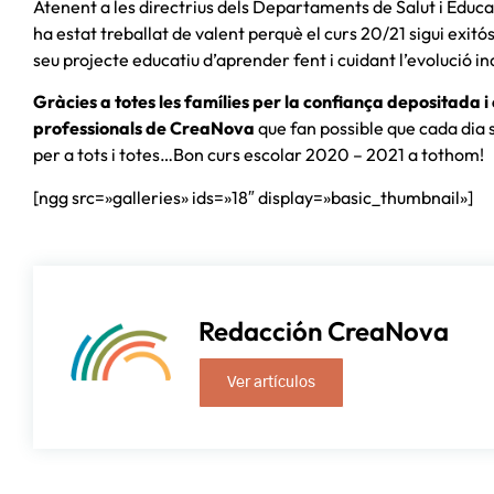
Atenent a les directrius dels Departaments de Salut i Educ
ha estat treballat de valent perquè el curs 20/21 sigui exitós en
seu projecte educatiu d’aprender fent i cuidant l’evolució i
Gràcies a totes les famílies per la confiança depositada i
professionals de CreaNova
que fan possible que cada dia s
per a tots i totes…Bon curs escolar 2020 – 2021 a tothom!
[ngg src=»galleries» ids=»18″ display=»basic_thumbnail»]
Redacción CreaNova
Ver artículos