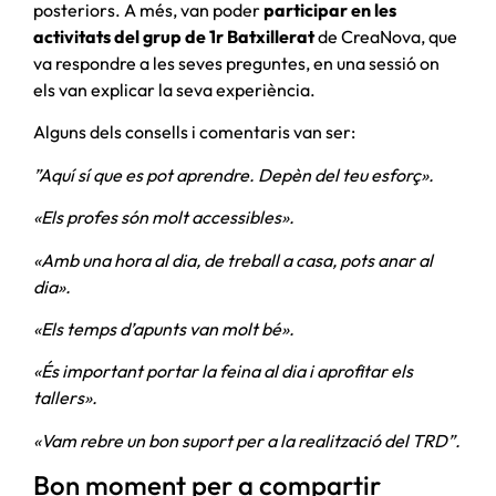
posteriors. A més, van poder
participar en les
activitats del grup de 1r Batxillerat
de CreaNova, que
va respondre a les seves preguntes, en una sessió on
els van explicar la seva experiència.
Alguns dels consells i comentaris van ser:
”Aquí sí que es pot aprendre. Depèn del teu esforç».
«Els profes són molt accessibles».
«Amb una hora al dia, de treball a casa, pots anar al
dia».
«Els temps d’apunts van molt bé».
«És important portar la feina al dia i aprofitar els
tallers».
«Vam rebre un bon suport per a la realització del TRD”.
Bon moment per a compartir