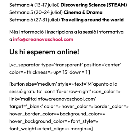
Setmana 4 (13-17 juliol)
Discovering Science (STEAM)
Setmana 5 (20-24 juliol)
Cinema & Drama
Setmana 6 (27-31 juliol)
Travelling around the world
Més informació i inscripcions a la sessió informativa
a
info@creanovaschool.com
Us hi esperem online!
[vc_separator type=’transparent’ position=’center’
color=» thickness=» up=’15’ down=’1′]
[button size=’medium’ style=» text=’M`apunto a la
sessió gratuita’ icon=’fa-arrow-right’ icon_color=»
link=’mailto:info@creanovaschool.com’
target=’_blank’ color=» hover_color=» border_color=»
hover_border_color=» background_color=»
hover_background_color=» font_style=»
font_weight=» text_align=» margin=»]