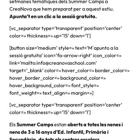
setmanes temàtiques dels Summer Camps a
CreaNova que hem preparat per a aquest estiu.
Apunta’t en un clic a la sessió gratuita.
[vc_separator type=’transparent’ position=’center’
color=» thickness=» up=’15’ down=’1′]
[button size=’medium’ style=» text=’M`apunto a la
sessió gratuita’ icon=’fa-arrow-right’ icon_color=»
link=’mailto:info@creanovaschool.com’
target=’_blank’ color=» hover_color=» border_color=»
hover_border_color=» background_color=»
hover_background_color=» font_style=»
font_weight=» text_align=» margin=»]
[vc_separator type=’transparent’ position=’center’
color=» thickness=» up=’15’ down=’1′]
Els
Summer Camps
estan
oberts a totes les nenes i
nens de 3 a 16 anys d’Ed. Infantil, Primària i
Secundària, de tots els centres escolars.