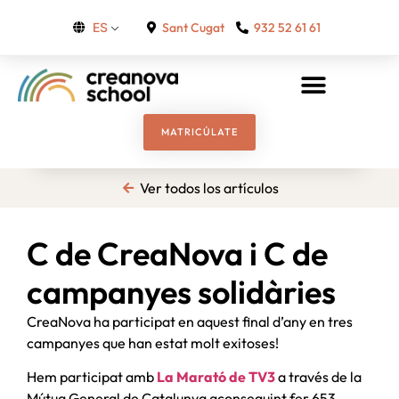
Sant Cugat
932 52 61 61
ES
MATRICÚLATE
Ver todos los artículos
C de CreaNova i C de
campanyes solidàries
CreaNova ha participat en aquest final d’any en tres
campanyes que han estat molt exitoses!
Hem participat amb
La Marató de TV3
a través de la
Mútua General de Catalunya aconseguint fer 653