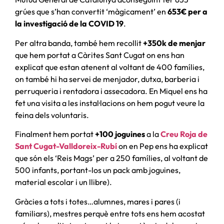
grúes que s’han convertit ‘màgicament’ en
653€ per a
la investigació de la COVID 19
.
Per altra banda, també hem recollit
+350k de menjar
que hem portat a Càrites Sant Cugat on ens han
explicat que estan atenent al voltant de 400 famílies,
on també hi ha servei de menjador, dutxa, barberia i
perruqueria i rentadora i assecadora. En Miquel ens ha
fet una visita a les instal·lacions on hem pogut veure la
feina dels voluntaris.
Finalment hem portat
+100 joguines
a la
Creu Roja de
Sant Cugat-Valldoreix-Rubí
on en Pep ens ha explicat
que són els ‘Reis Mags’ per a 250 famílies, al voltant de
500 infants, portant-los un pack amb joguines,
material escolar i un llibre).
Gràcies a tots i totes…alumnes, mares i pares (i
familiars), mestres perquè entre tots ens hem acostat