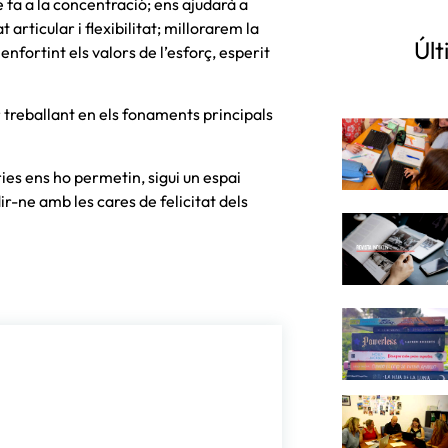
e fa a la concentració; ens ajudarà a
 articular i flexibilitat; millorarem la
Últ
 enfortint els valors de l’esforç, esperit
r treballant en els fonaments principals
ries ens ho permetin, sigui un espai
-ne amb les cares de felicitat dels