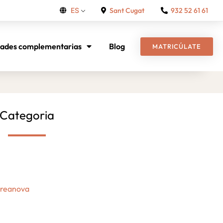
Sant Cugat
932 52 61 61
ES
dades complementarias
Blog
MATRICÚLATE
Categoria
Creanova