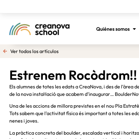
Quiénes somos
Ver todos los artículos
Estrenem Rocòdrom!!
Els alumnes de totes les edats a CreaNova, i des de l’àrea de
de la nova instal·lació que acabem d’inaugurar… BoulderNo
Una de les accions de millora previstes en el nou Pla Estratèg
Tots sabem que l’activitat física és important a totes les eda
nenes i joves.
La pràctica concreta del boulder, escalada vertical i horitz