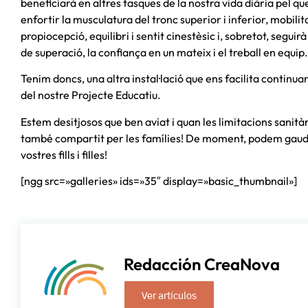
beneficiarà en altres tasques de la nostra vida diària pel qu
enfortir la musculatura del tronc superior i inferior, mobilitat
propiocepció, equilibri i sentit cinestèsic i, sobretot, seguirà
de superació, la confiança en un mateix i el treball en equip.
Tenim doncs, una altra instal·lació que ens facilita continua
del nostre Projecte Educatiu.
Estem desitjosos que ben aviat i quan les limitacions sanità
també compartit per les famílies! De moment, podem gaudir
vostres fills i filles!
[ngg src=»galleries» ids=»35″ display=»basic_thumbnail»]
Redacción CreaNova
Ver artículos