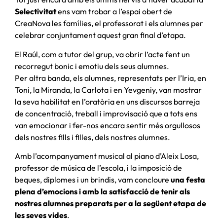
Selectivitat
ens vam trobar a l’espai obert de
CreaNova les famílies, el professorat i els alumnes per
celebrar conjuntament aquest gran final d’etapa.
El Raúl, com a tutor del grup, va obrir l’acte fent un
recorregut bonic i emotiu dels seus alumnes.
Per altra banda, els alumnes, representats per l’Iria, en
Toni, la Miranda, la Carlota i en Yevgeniy, van mostrar
la seva habilitat en l’oratòria en uns discursos barreja
de concentració, treball i improvisació que a tots ens
van emocionar i fer-nos encara sentir més orgullosos
dels nostres fills i filles, dels nostres alumnes.
Amb l’acompanyament musical al piano d’Aleix Losa,
professor de música de l’escola, i la imposició de
beques, diplomes i un brindis, vam concloure
una festa
plena d’emocions i amb la satisfacció de tenir als
nostres alumnes preparats per a la següent etapa de
les seves vides
.