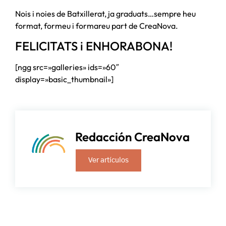
Nois i noies de Batxillerat, ja graduats…sempre heu
format, formeu i formareu part de CreaNova.
FELICITATS i ENHORABONA!
[ngg src=»galleries» ids=»60″
display=»basic_thumbnail»]
Redacción CreaNova
Ver artículos