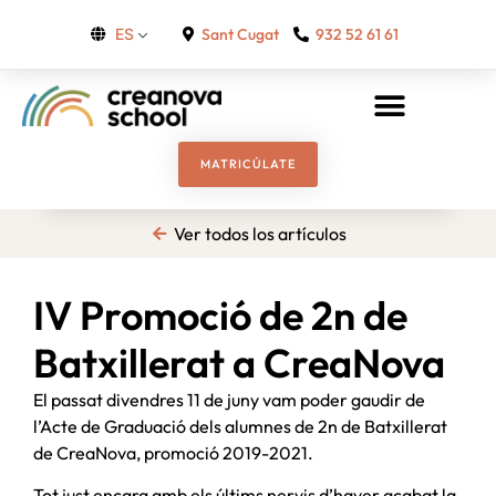
Sant Cugat
932 52 61 61
ES
MATRICÚLATE
Ver todos los artículos
IV Promoció de 2n de
Batxillerat a CreaNova
El passat divendres 11 de juny vam poder gaudir de
l’Acte de Graduació dels alumnes de 2n de Batxillerat
de CreaNova, promoció 2019-2021.
Tot just encara amb els últims nervis d’haver acabat la