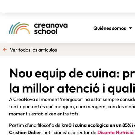
Quiénes somos
Ver todos los artículos
Nou equip de cuina: p
la millor atenció i qual
A CreaNova el moment ‘menjador’ ha estat sempre consider
tan important és què mengem, com mengem, com les dinàmiq
moment s’estableixen entre tots.
Partim d’una filosofia de
km0 i cuina ecològica en un 85%
i
Cristian Didier
, nutricionista, director de
Disanta Nutrició