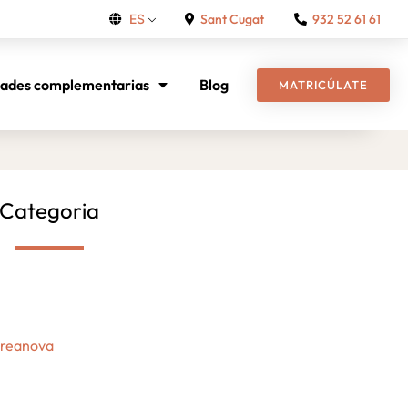
Sant Cugat
932 52 61 61
ES
dades complementarias
Blog
MATRICÚLATE
Categoria
Creanova