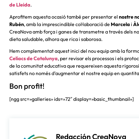
de Lleida
.
Aprofitem aquesta ocasió també per presentar el
nostre n
Rubén
, amb la imprescindible col·laboració de
Marcela
i
Àl
CreaNova amb força i ganes de transmetre a través dels no
dieta saludable, alhora que rica i saborosa.
Hem complementat aquest inici del nou equip amb la formac
Celíacs de Catalunya
, per revisar els processos i els pro
de la comunitat educativa que requereixen aquesta rigorosit
satisfets no només d’augmentar el nostre equip en quantitat 
Bon profit!
[ngg src=»galleries» ids=»72″ display=»basic_thumbnail»]
Redacción CreaNova