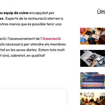
Últ
ou equip de cuina
encapçalat per
ex
. Experts de la restauració aterren a
stres menús que és possible tenir una
ió i l’assessorament de l’
Associació
tocols necessaris per atendre els membres
at en les seves dietes. Estem tots molt
sinó, sobretot, en qualitat!