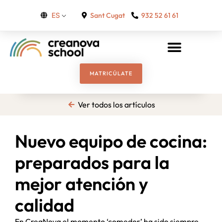
Sant Cugat
932 52 61 61
ES
MATRICÚLATE
Ver todos los artículos
Nuevo equipo de cocina:
preparados para la
mejor atención y
calidad
En CreaNova el momento ‘comedor’ ha sido siempre