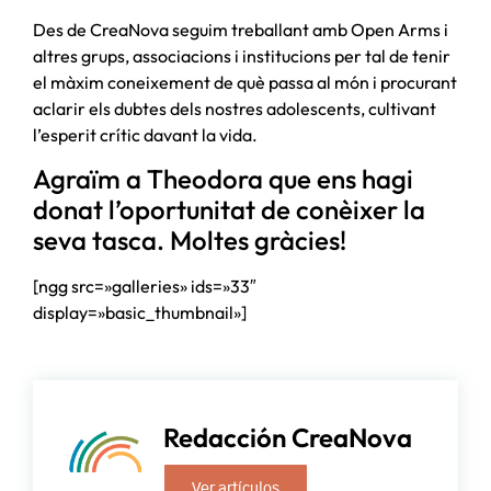
Des de CreaNova seguim treballant amb Open Arms i
altres grups, associacions i institucions per tal de tenir
el màxim coneixement de què passa al món i procurant
aclarir els dubtes dels nostres adolescents, cultivant
l’esperit crític davant la vida.
Agraïm a Theodora que ens hagi
donat l’oportunitat de conèixer la
seva tasca. Moltes gràcies!
[ngg src=»galleries» ids=»33″
display=»basic_thumbnail»]
Redacción CreaNova
Ver artículos