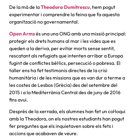
De la mà de la
Theodora Dumitrescu
, hem pogut
experimentar i comprendre la feina que fa aquesta
organització no governamental.
Open Arms
és una una ONG amb una missió principal:
protegir els drets humans al mar i les vides que es
queden a la deriva, per evitar morts sense sentit,
rescatant als refugiats que intenten arribar a Europa
fugint de conflictes bèl·lics, persecució o pobresa. El
taller ens ha fet testimonis directes de la crisi
humanitària i de les missions que es van dur a terme a
les costes de Lesbos (Grècia) des del setembre del
2015 i a la Mediterrània Central des de juny de 2016
fins avui.
Després de la xerrada, els alumnes han fet un col·loqui
amb la Theodora, on els nostres estudiants han pogut
fer preguntes que els inquietaven sobre els fets i
accions que acabaven de veure.