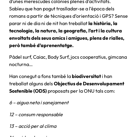
d’unes merescudes colònies plenes d’activitats.
Sabíeu que han pogut traslladar-se a l’época dels
romans a partir de tècniques d’orientació i GPS? Sense
parar ni de dia ni de nit han treballat
la història, la
tecnologia, la natura, la geografia, l’art i la cultura
envoltats dels seus amics i amigues, plens de rialles,
però també d’aprenentatge.
Pàdel surf, Caiac, Body Surf, jocs cooperatius, gimcana
nocturna…
Han conegut a fons també la
biodiversitat
i han
treballat alguns dels
Objectius de Desenvolupament
Sostenible (ODS)
proposats per la ONU tals com:
6 – aigua neta i sanejament
12 – consum responsable
13 – acció per al clima