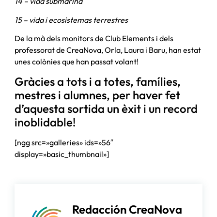
14 – vida submarina
15 – vida i ecosistemas terrestres
De la mà dels monitors de Club Elements i dels
professorat de CreaNova, Orla, Laura i Baru, han estat
unes colònies que han passat volant!
Gràcies a tots i a totes, famílies,
mestres i alumnes, per haver fet
d’aquesta sortida un èxit i un record
inoblidable!
[ngg src=»galleries» ids=»56″
display=»basic_thumbnail»]
Redacción CreaNova