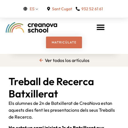
Sant Cugat
932 52 61 61
ES
MATRICÚLATE
Ver todos los artículos
Treball de Recerca
Batxillerat
Els alumnes de 2n de Batxillerat de CreaNova estan
aquests dies fent les presentacions dels seus Treballs
de Recerca.
Ha estat un camí iniciat a 1r de Batxillerat que