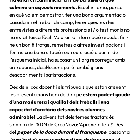
culmina en aquests moments.
Escollir tema, pensar
en què volem demostrar, fer una bona argumentació
basada en el treball de camp, les enquestes i les
entrevistes a diferents professionals i / o testimonis no
ha estat tasca fàcil. Valorar la informació rebuda, fer-
ne un bon filtratge, remetres a altres investigacions i
fer-ne una bona citació i estructuració a partir de
l’esquema inicial, ha suposat un llarg recorregut amb
entrebancs, desil·lusions però també grans
descobriments i satisfaccions.
Des de el cos docent i els tribunals que estan atenent
les presentacions hem de dir que
estem podent gaudir
d’una maduresa i qualitat dels treballs i una
capacitat d’oratòria dels nostres alumnes
admirable!
La diversitat dels temes tractats és
sinònim de l’ADN de CreaNova: ‘Aprenem fent!’ Des
del
paper de la dona durant el franquisme
, passant a
l’
anàlisi dels pros i contres d’una dieta vegana
, el