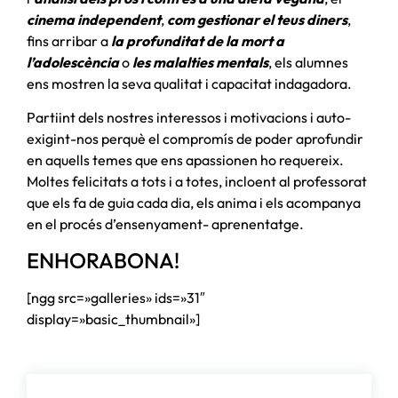
cinema independent
,
com gestionar el teus diners
,
fins arribar a
la profunditat de la mort a
l’adolescència
o
les malalties mentals
, els alumnes
ens mostren la seva qualitat i capacitat indagadora.
Partiint dels nostres interessos i motivacions i auto-
exigint-nos perquè el compromís de poder aprofundir
en aquells temes que ens apassionen ho requereix.
Moltes felicitats a tots i a totes, incloent al professorat
que els fa de guia cada dia, els anima i els acompanya
en el procés d’ensenyament- aprenentatge.
ENHORABONA!
[ngg src=»galleries» ids=»31″
display=»basic_thumbnail»]