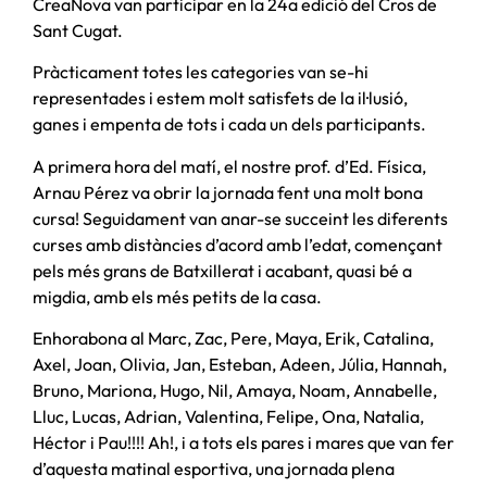
CreaNova van participar en la 24a edició del Cros de
Sant Cugat.
Pràcticament totes les categories van se-hi
representades i estem molt satisfets de la il·lusió,
ganes i empenta de tots i cada un dels participants.
A primera hora del matí, el nostre prof. d’Ed. Física,
Arnau Pérez va obrir la jornada fent una molt bona
cursa! Seguidament van anar-se succeint les diferents
curses amb distàncies d’acord amb l’edat, començant
pels més grans de Batxillerat i acabant, quasi bé a
migdia, amb els més petits de la casa.
Enhorabona al Marc, Zac, Pere, Maya, Erik, Catalina,
Axel, Joan, Olivia, Jan, Esteban, Adeen, Júlia, Hannah,
Bruno, Mariona, Hugo, Nil, Amaya, Noam, Annabelle,
Lluc, Lucas, Adrian, Valentina, Felipe, Ona, Natalia,
Héctor i Pau!!!! Ah!, i a tots els pares i mares que van fer
d’aquesta matinal esportiva, una jornada plena