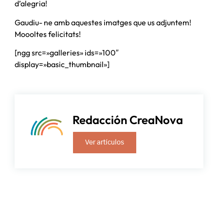
d’alegria!
Gaudiu- ne amb aquestes imatges que us adjuntem!
Moooltes felicitats!
[ngg src=»galleries» ids=»100″
display=»basic_thumbnail»]
Redacción CreaNova
Ver artículos