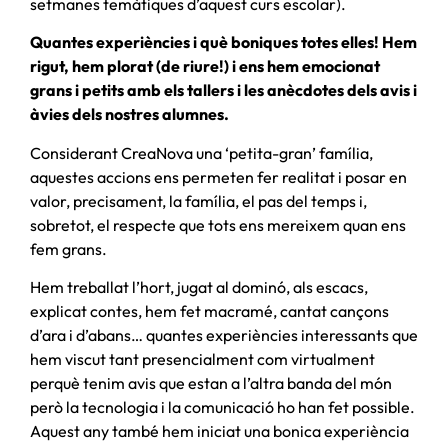
setmanes temàtiques d’aquest curs escolar).
Quantes experiències i què boniques totes elles! Hem
rigut, hem plorat (de riure!) i ens hem emocionat
grans i petits amb els tallers i les anècdotes dels avis i
àvies dels nostres alumnes.
Considerant CreaNova una ‘petita-gran’ família,
aquestes accions ens permeten fer realitat i posar en
valor, precisament, la família, el pas del temps i,
sobretot, el respecte que tots ens mereixem quan ens
fem grans.
Hem treballat l’hort, jugat al dominó, als escacs,
explicat contes, hem fet macramé, cantat cançons
d’ara i d’abans… quantes experiències interessants que
hem viscut tant presencialment com virtualment
perquè tenim avis que estan a l’altra banda del món
però la tecnologia i la comunicació ho han fet possible.
Aquest any també hem iniciat una bonica experiència