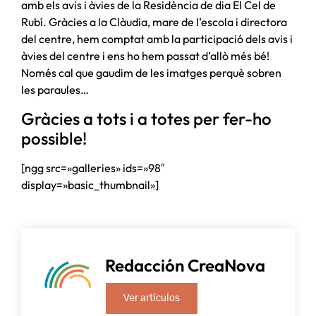
amb els avis i àvies de la Residència de dia El Cel de
Rubí. Gràcies a la Clàudia, mare de l’escola i directora
del centre, hem comptat amb la participació dels avis i
àvies del centre i ens ho hem passat d’allò més bé!
Només cal que gaudim de les imatges perquè sobren
les paraules…
Gràcies a tots i a totes per fer-ho
possible!
[ngg src=»galleries» ids=»98″
display=»basic_thumbnail»]
Redacción CreaNova
Ver artículos