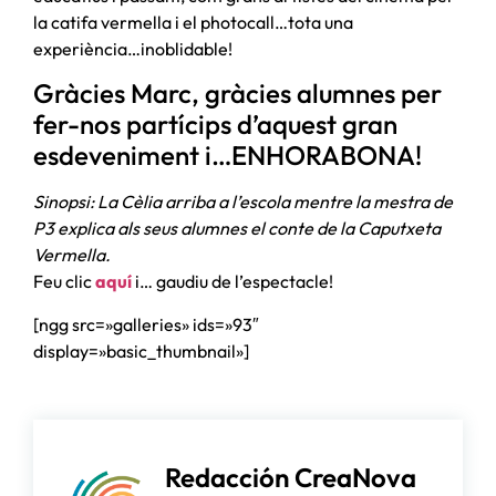
la catifa vermella i el photocall…tota una
experiència…inoblidable!
Gràcies Marc, gràcies alumnes per
fer-nos partícips d’aquest gran
esdeveniment i…ENHORABONA!
Sinopsi: La Cèlia arriba a l’escola mentre la mestra de
P3 explica als seus alumnes el conte de la Caputxeta
Vermella.
Feu clic
aquí
i… gaudiu de l’espectacle!
[ngg src=»galleries» ids=»93″
display=»basic_thumbnail»]
Redacción CreaNova