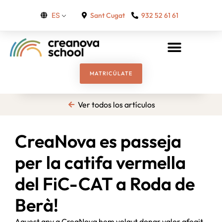
Sant Cugat
932 52 61 61
ES
MATRICÚLATE
Ver todos los artículos
CreaNova es passeja
per la catifa vermella
del FiC-CAT a Roda de
Berà!
Aquest any a CreaNova hem volgut donar valor afegit