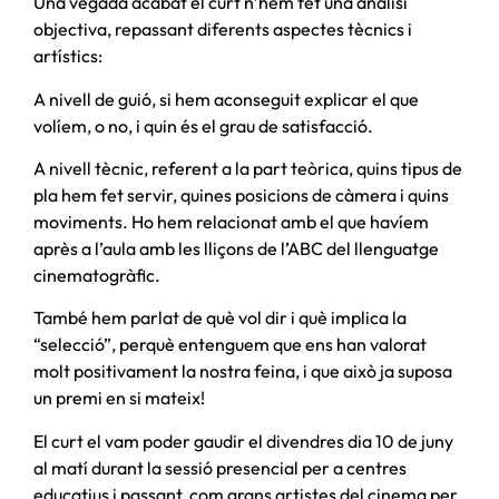
Una vegada acabat el curt n’hem fet una anàlisi
objectiva, repassant diferents aspectes tècnics i
artístics:
A nivell de guió, si hem aconseguit explicar el que
volíem, o no, i quin és el grau de satisfacció.
A nivell tècnic, referent a la part teòrica, quins tipus de
pla hem fet servir, quines posicions de càmera i quins
moviments. Ho hem relacionat amb el que havíem
après a l’aula amb les lliçons de l’ABC del llenguatge
cinematogràfic.
També hem parlat de què vol dir i què implica la
“selecció”, perquè entenguem que ens han valorat
molt positivament la nostra feina, i que això ja suposa
un premi en si mateix!
El curt el vam poder gaudir el divendres dia 10 de juny
al matí durant la sessió presencial per a centres
educatius i passant, com grans artistes del cinema per