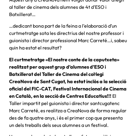
al taller de cinema dels alumnes de 4t d’ESO i
Batxillerat…
…dedicant bona part de la feina a l’elaboració d’un
curtmetratge sota les directrius del nostre professor i
guionista i director professional Marc Carreté…i, sabeu
quin ha estat el resultat?
El curtmetratge «El nostre conte de la caputxeta»
realitzat per aquest grup d’alumnes d’ESO i
Batxillerat del Taller de Cinema del col·legi
CreaNova de Sant Cugat, ha estat inclòs a la selecció
oficial del FIC-CAT, Festival Internacional de Cinema
en Català, en la secció de Centres Educatius!!!
El
Taller impartit pel guionista i director santcugatenc
Marc Carreté, es realitza a CreaNova de forma regular
des de fa quatre anys, i és el primer cop que presenta
un dels treballs dels seus alumnes a un festival.