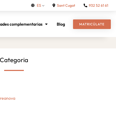
Sant Cugat
932 52 61 61
ES
dades complementarias
Blog
MATRICÚLATE
Categoria
Creanova