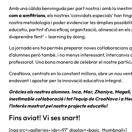
Amb una càlida benvinguda per part nostra i amb la inestim
com a amfitrions
, els nostres ‘convidats especials’ han ting
nostra metodologia i poder evidenciar les àmplies possibilit
educatiu, partint d’una eficaç organització, alineació en els
d»aprendre fent’ – learning by doing.
La jornada ens ha permès preparar noves col·laboracions q
d’alumnes però també, i no menys interessant, intercanvis d
professorat. Una bona manera de celebrar el nostre particu
CreaNova, centrats en la constant millora, obre un nou venta
endavant i apostar per la innovació educativa integral.
Gràcies als nostres alumnes. Inca, Mar, Zhaniya, Magalí,
inestimable col·laboració i tot l’equip de CreaNova i a He
l’interès mostrat pel nostre projecte educatiu!
Fins aviat! Vi ses snart!
[ngg src=»galleries» ids=»97″ display=»basic_thumbnail»]