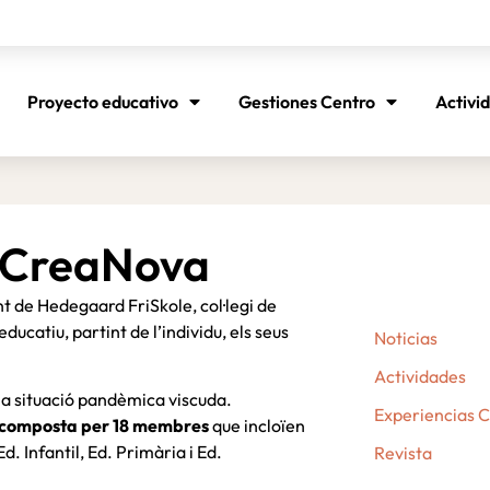
Proyecto educativo
Gestiones Centro
Activi
a CreaNova
nt de Hedegaard FriSkole, col·legi de
atiu, partint de l’individu, els seus
Noticias
Actividades
la situació pandèmica viscuda.
Experiencias 
 composta per 18 membres
que incloïen
d. Infantil, Ed. Primària i Ed.
Revista