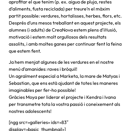
aprofitar el que tenim (p. ex. aigua de pluja, restes
d’aliments, fusta reciclada) per treure’n el màxim
partit possible: verdures, hortalisses, herbes, flors, etc.
Després d’uns mesos treballant en aquest projecte, els
alumnes (i adults) de CreaNova estem plens d’il·lusió,
motivació i estem molt orgullosos dels resultats
assolits, i amb moltes ganes per continuar fent la feina
que estem fent.
Ja hem menjat algunes de les verdures en el nostre
menú d’amanides: raves i bròquil!
Un agraïment especial a Marketa, la mare de Matyas i
Sebastian, que ens està ajudant de totes les maneres
imaginables per fer-ho possible!
Gràcies Moya per liderar el projecte i Kendra i Ivana
per transmetre tota la vostra passió i coneixement als
nostres adolescents!
[ngg src=»galleries» ids=»83″
display=»basic_thumbnail»]