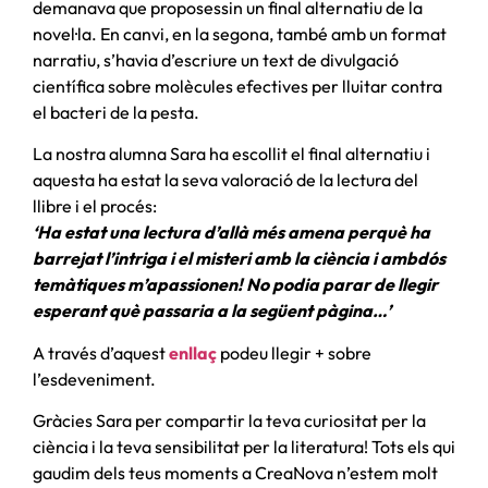
demanava que proposessin un final alternatiu de la
novel·la. En canvi, en la segona, també amb un format
narratiu, s’havia d’escriure un text de divulgació
científica sobre molècules efectives per lluitar contra
el bacteri de la pesta.
La nostra alumna Sara ha escollit el final alternatiu i
aquesta ha estat la seva valoració de la lectura del
llibre i el procés:
‘Ha estat una lectura d’allà més amena perquè ha
barrejat l’intriga i el misteri amb la ciència i ambdós
temàtiques m’apassionen! No podia parar de llegir
esperant què passaria a la següent pàgina…’
A través d’aquest
enllaç
podeu llegir + sobre
l’esdeveniment.
Gràcies Sara per compartir la teva curiositat per la
ciència i la teva sensibilitat per la literatura! Tots els qui
gaudim dels teus moments a CreaNova n’estem molt