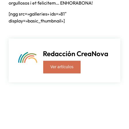
orgullosos i et felicitem… ENHORABONA!
[ngg src=»galleries» ids=»81″
display=»basic_thumbnail»]
Redacción CreaNova
Ver artículos