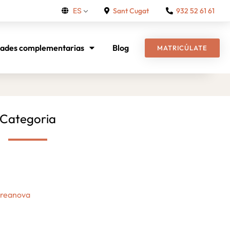
Sant Cugat
932 52 61 61
ES
dades complementarias
Blog
MATRICÚLATE
Categoria
Creanova