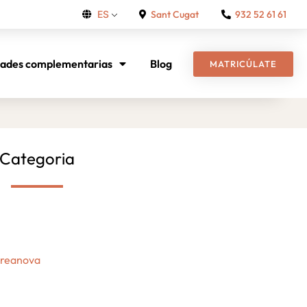
Sant Cugat
932 52 61 61
ES
dades complementarias
Blog
MATRICÚLATE
Categoria
Creanova