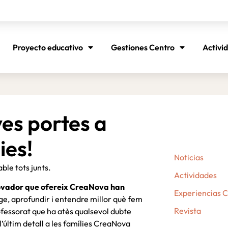
Proyecto educativo
Gestiones Centro
Activi
es portes a
ies!
Noticias
ble tots junts.
Actividades
nnovador que ofereix CreaNova han
Experiencias 
e, aprofundir i entendre millor què fem
Revista
rofessorat que ha atès qualsevol dubte
l’últim detall a les famílies CreaNova