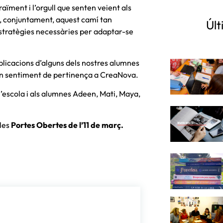
aïment i l’orgull que senten veient als
ant, conjuntament, aquest camí tan
Últ
 estratègies necessàries per adaptar-se
licacions d’alguns dels nostres alumnes
ran sentiment de pertinença a CreaNova.
l’escola i als alumnes Adeen, Mati, Maya,
 les
Portes Obertes de l’11 de març.