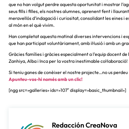
que no han volgut perdre aquesta oportunitat i mostrar l’agr
seus fills i filles, els nostres alumnes, aprenent fent i llaur
meravellós d’indagació i curiositat, consolidant les eines i
al món en el què vivim.
Han completat aquesta matinal diverses intervencions i exp
que han participat voluntàriament, amb il·lusió i amb un g
Gràcies famílies i gràcies especialment a l’equip docent de 
Zanhiya, Alba i Inca per la vostra inestimable col·laboració!
Si teniu ganes de conèixer el nostre projecte…no us perdeu
Apunteu-vos-hi només amb un clic!
[ngg src=»galleries» ids=»107″ display=»basic_thumbnail»]
Redacción CreaNova