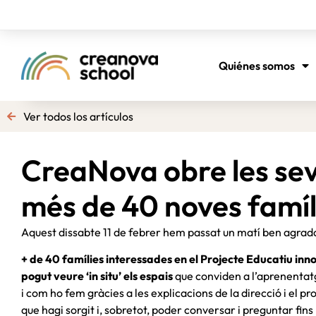
Quiénes somos
Ver todos los artículos
CreaNova obre les sev
més de 40 noves famíl
Aquest dissabte 11 de febrer hem passat un matí ben agrada
+ de 40 famílies interessades en el Projecte Educatiu i
pogut veure ‘in situ’ els espais
que conviden a l’aprenentatg
i com ho fem gràcies a les explicacions de la direcció i el p
que hagi sorgit i, sobretot, poder conversar i preguntar fins 