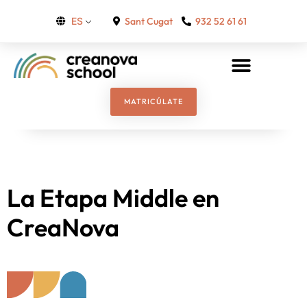
Sant Cugat
932 52 61 61
ES
MATRICÚLATE
La Etapa Middle en
CreaNova