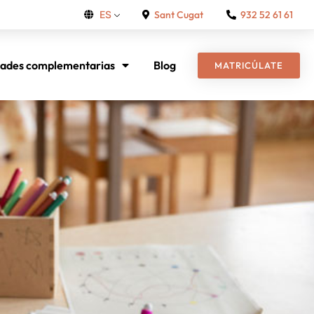
Sant Cugat
932 52 61 61
ES
dades complementarias
Blog
MATRICÚLATE