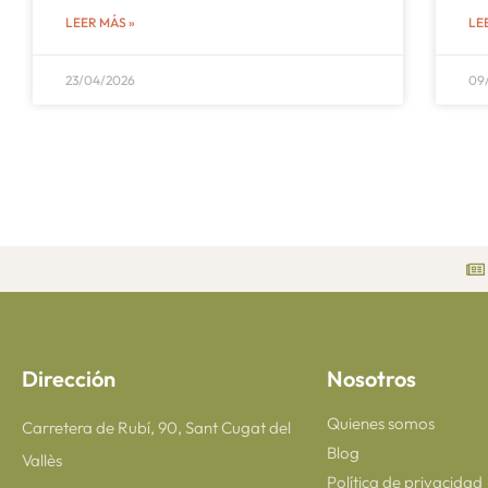
LEER MÁS »
LE
23/04/2026
09
Dirección
Nosotros
Quienes somos
Carretera de Rubí, 90, Sant Cugat del
Blog
Vallès
Política de privacidad