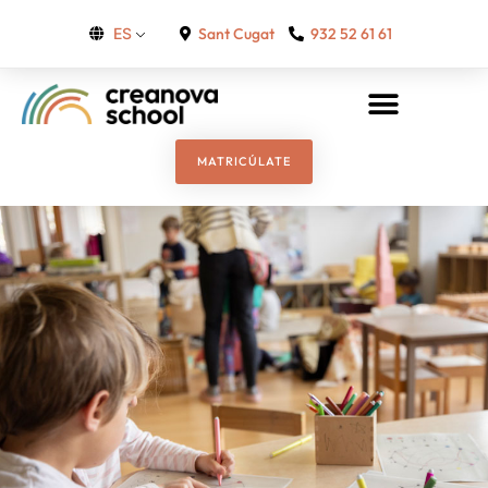
Sant Cugat
932 52 61 61
ES
MATRICÚLATE