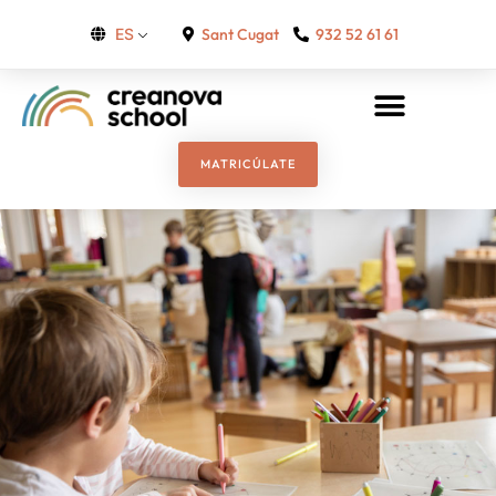
Sant Cugat
932 52 61 61
ES
MATRICÚLATE