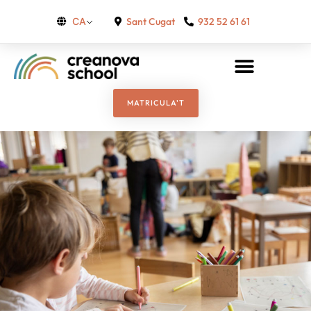
Sant Cugat
932 52 61 61
CA
MATRICULA'T