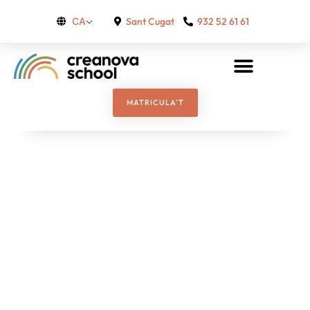
Sant Cugat
932 52 61 61
CA
MATRICULA'T