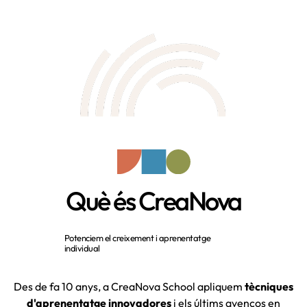
Què és CreaNova
Models educatius innovadors com Montessori i
Potenciem el creixement i aprenentatge
Reggio Emilia
individual
Des de fa 10 anys, a CreaNova School apliquem
tècniques
d'aprenentatge innovadores
i els últims avenços en