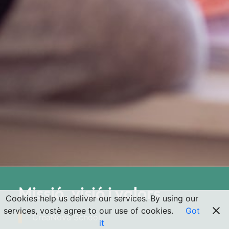
Missió, visió i valors
Cookies help us deliver our services. By using our
services, vostè agree to our use of cookies.
Got
CreaNova School
it