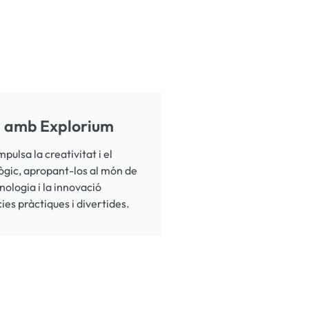
 amb Explorium
mpulsa la creativitat i el
gic, apropant-los al món de
cnologia i la innovació
ies pràctiques i divertides.