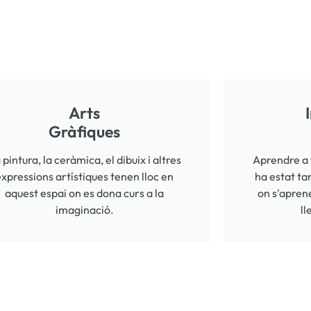
Arts
Gràfiques
 pintura, la ceràmica, el dibuix i altres
Aprendre a 
expressions artístiques tenen lloc en
ha estat tan
aquest espai on es dona curs a la
on s'apren
imaginació.
ll