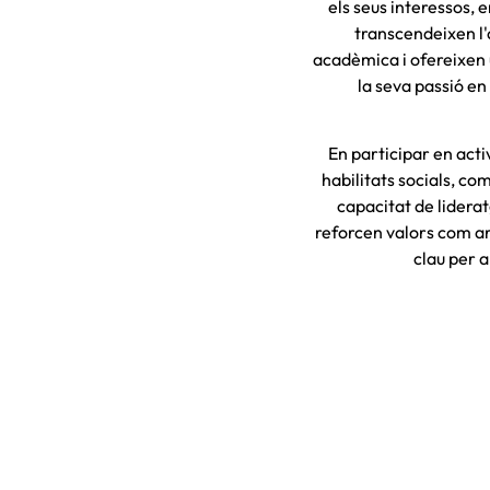
els seus interessos, 
transcendeixen l
acadèmica i ofereixen u
la seva passió en 
En participar en acti
habilitats socials, com
capacitat de liderat
reforcen valors com ara
clau per 