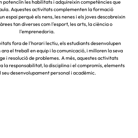
en potenciïn les habilitats i adquireixin competències que
'aula. Aquestes activitats complementen la formació
n espai perquè els nens, les nenes i els joves descobreixin
àrees tan diverses com l'esport, les arts, la ciència o
l'emprenedoria.
vitats fora de l'horari lectiu, els estudiants desenvolupen
 ara el treball en equip i la comunicació, i milloren la seva
ge i resolució de problemes. A més, aquestes activitats
 la responsabilitat, la disciplina i el compromís, elements
al seu desenvolupament personal i acadèmic.