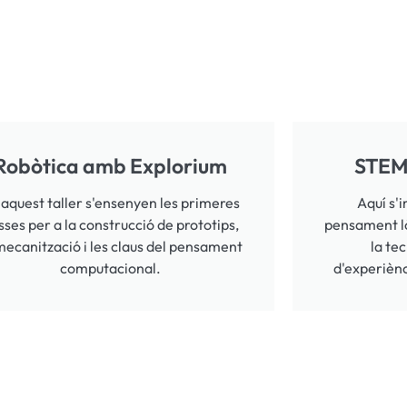
Robòtica amb Explorium
STEM
 aquest taller s'ensenyen les primeres
Aquí s'i
sses per a la construcció de prototips,
pensament lò
mecanització i les claus del pensament
la te
computacional.
d'experiènc