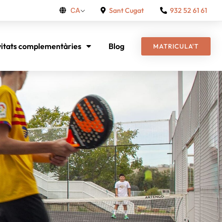
Sant Cugat
932 52 61 61
CA
vitats complementàries
Blog
MATRICULA'T