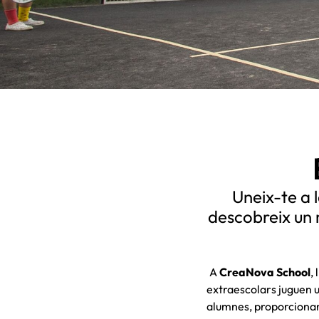
Uneix-te a l
descobreix un 
A
CreaNova School
,
extraescolars juguen 
alumnes, proporcionant