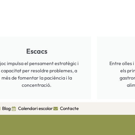
Escacs
 joc impulsa el pensament estratègic i
Entre olles 
a capacitat per resoldre problemes, a
els pri
més de fomentar la paciència i la
gastro
concentració.
ali
Blog
Calendari escolar
Contacte