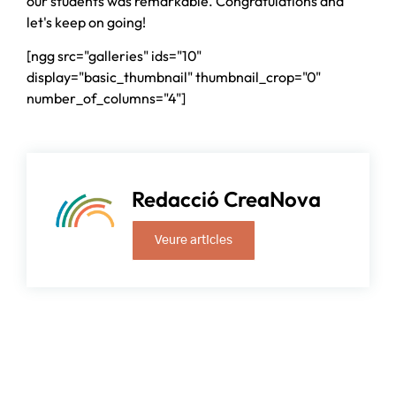
our students was remarkable. Congratulations and
let's keep on going!
[ngg src="galleries" ids="10"
display="basic_thumbnail" thumbnail_crop="0"
number_of_columns="4"]
Redacció CreaNova
Veure articles