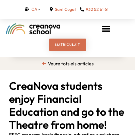
Sant Cugat
932 52 61 61
CA
MATRICULA'T
Veure tots els articles
CreaNova students
enjoy Financial
Education and go to the
Theatre from home!
EFEC program, basic financial education workshops.