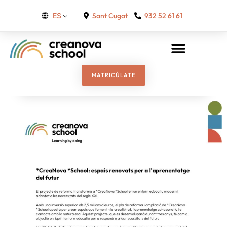
Sant Cugat
932 52 61 61
ES
MATRICÚLATE