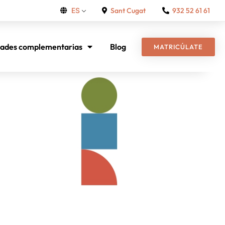
Sant Cugat
932 52 61 61
ES
dades complementarias
Blog
MATRICÚLATE