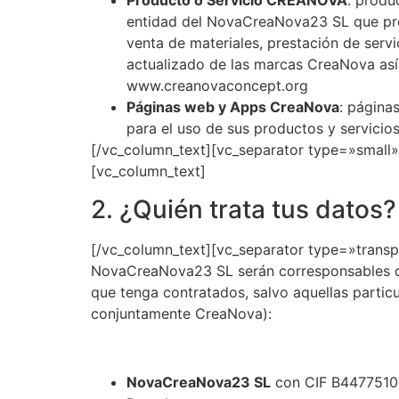
Producto o Servicio CREANOVA
: produ
entidad del NovaCreaNova23 SL que pres
venta de materiales, prestación de servi
actualizado de las marcas CreaNova as
www.creanovaconcept.org
Páginas web y Apps CreaNova
: página
para el uso de sus productos y servicio
[/vc_column_text][vc_separator type=»small
[vc_column_text]
2. ¿Quién trata tus datos?
[/vc_column_text][vc_separator type=»trans
NovaCreaNova23 SL serán corresponsables del
que tenga contratados, salvo aquellas partic
conjuntamente CreaNova):
NovaCreaNova23 SL
con CIF B44775104y