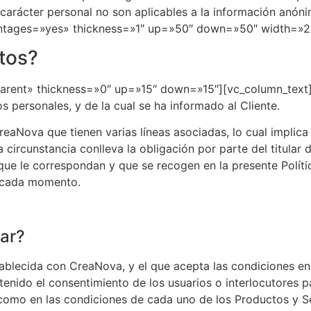
 carácter personal no son aplicables a la información anón
entages=»yes» thickness=»1″ up=»50″ down=»50″ width=»2
tos?
arent» thickness=»0″ up=»15″ down=»15″][vc_column_text]En
s personales, y de la cual se ha informado al Cliente.
aNova que tienen varias líneas asociadas, lo cual implica la
a circunstancia conlleva la obligación por parte del titula
que le correspondan y que se recogen en la presente Políti
n cada momento.
lar?
stablecida con CreaNova, y el que acepta las condiciones en
tenido el consentimiento de los usuarios o interlocutores 
í como en las condiciones de cada uno de los Productos y 