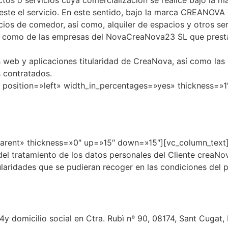
ctos o servicios cuya comercialización se realice bajo la
te el servicio. En este sentido, bajo la marca CREANOVA 
cios de comedor, así como, alquiler de espacios y otros ser
í como de las empresas del NovaCreaNova23 SL que prest
s web y aplicaciones titularidad de CreaNova, así como las
s contratados.
» position=»left» width_in_percentages=»yes» thickness=
parent» thickness=»0″ up=»15″ down=»15″][vc_column_text]
 tratamiento de los datos personales del Cliente creaNova
ularidades que se pudieran recoger en las condiciones del 
 domicilio social en Ctra. Rubì nº 90, 08174, Sant Cugat, B