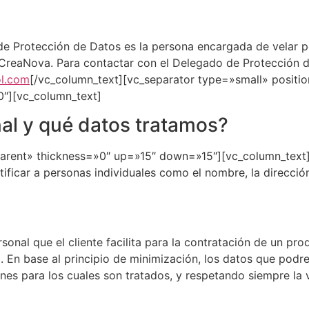
 Protección de Datos es la persona encargada de velar po
 CreaNova. Para contactar con el Delegado de Protección d
l.com
[/vc_column_text][vc_separator type=»small» positi
″][vc_column_text]
al y qué datos tratamos?
parent» thickness=»0″ up=»15″ down=»15″][vc_column_text]
tificar a personas individuales como el nombre, la dirección
nal que el cliente facilita para la contratación de un pro
. En base al principio de minimización, los datos que podr
ines para los cuales son tratados, y respetando siempre la v