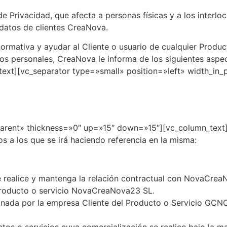
de Privacidad, que afecta a personas físicas y a los interlo
 datos de clientes CreaNova.
normativa y ayudar al Cliente o usuario de cualquier Prod
tos personales, CreaNova le informa de los siguientes aspe
text][vc_separator type=»small» position=»left» width_in
arent» thickness=»0″ up=»15″ down=»15″][vc_column_text]P
os a los que se irá haciendo referencia en la misma:
 realice y mantenga la relación contractual con NovaCrea
 producto o servicio NovaCreaNova23 SL.
gnada por la empresa Cliente del Producto o Servicio GCN