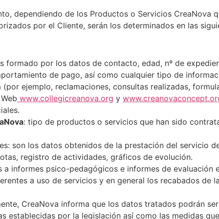
nto, dependiendo de los Productos o Servicios CreaNova qu
orizados por el Cliente, serán los determinados en las sigui
os formado por los datos de contacto, edad, nº de expedie
mportamiento de pago, así como cualquier tipo de informaci
(por ejemplo, reclamaciones, consultas realizadas, formula
s Web
www.collegicreanova.org
y
www.creanovaconcept.or
iales.
eaNova
: tipo de productos o servicios que han sido contrata
tes: son los datos obtenidos de la prestación del servicio d
otas, registro de actividades, gráficos de evolución.
s a informes psico-pedagógicos e informes de evaluación e
ferentes a uso de servicios y en general los recabados de la
rmente, CreaNova informa que los datos tratados podrán se
as establecidas por la legislación así como las medidas qu