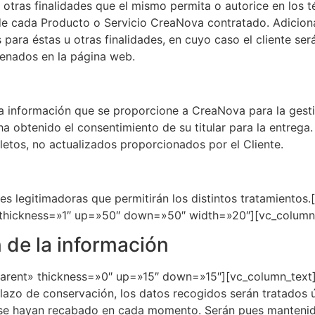
a otras finalidades que el mismo permita o autorice en los 
de cada Producto o Servicio CreaNova contratado. Adicional
s para éstas u otras finalidades, en cuyo caso el cliente 
lenados en la página web.
 la información que se proporcione a CreaNova para la gest
ha obtenido el consentimiento de su titular para la entrega
pletos, no actualizados proporcionados por el Cliente.
es legitimadoras que permitirán los distintos tratamientos
 thickness=»1″ up=»50″ down=»50″ width=»20″][vc_column
 de la información
arent» thickness=»0″ up=»15″ down=»15″][vc_column_text]S
 plazo de conservación, los datos recogidos serán tratados
e se hayan recabado en cada momento. Serán pues mantenido