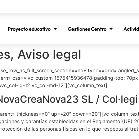
Proyecto educativo
Gestiones Centro
Activi
s, Aviso legal
e_row_as_full_screen_section=»no» type=»grid» angled_se
ern» css=».vc_custom_1575415936478{padding-top: 70px 
»vc_col-lg-12 vc_col-md-12″][vc_column_text]
d NovaCreaNova23 SL / Col·leg
arent» thickness=»0″ up=»20″ down=»20″][vc_column_text]
gaciones y garantías establecidas en el Reglamento (UE) 
protección de las personas físicas en lo que respecta al tra