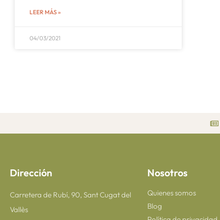
LEER MÁS »
04/03/2021
Dirección
Nosotros
Quienes somos
Carretera de Rubí, 90, Sant Cugat del
Blog
Vallès
Política de privacidad