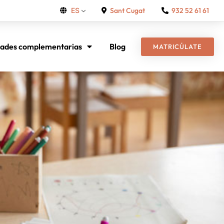
Sant Cugat
932 52 61 61
ES
dades complementarias
Blog
MATRICÚLATE