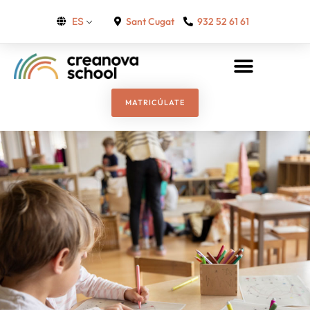
Sant Cugat
932 52 61 61
ES
MATRICÚLATE