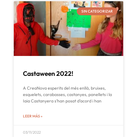
SIN CATEGORIZAR
Castaween 2022!
A CreaNova esperits del més enllà, bruixes,
esquelets, carabasses, castanyes, panellets i la
Iaia Castanyera s’han posat d’acord i han
LEER MÁS »
03/11/2022