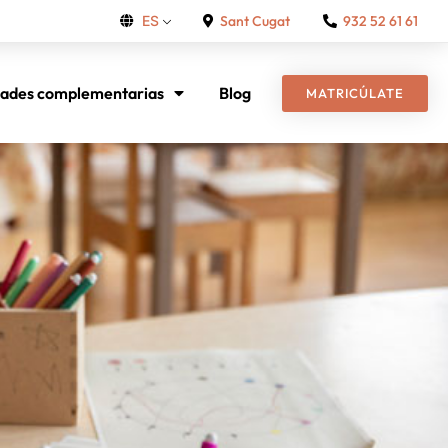
Sant Cugat
932 52 61 61
ES
dades complementarias
Blog
MATRICÚLATE