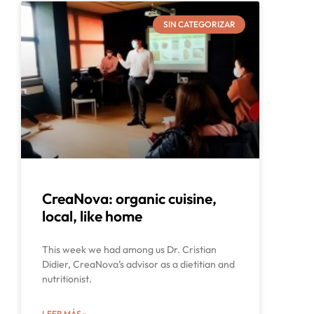
SIN CATEGORIZAR
CreaNova: organic cuisine,
local, like home
This week we had among us Dr. Cristian
Didier, CreaNova’s advisor as a dietitian and
nutritionist.
LEER MÁS »