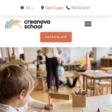
Sant Cugat
932 52 61 61
ES
MATRICÚLATE