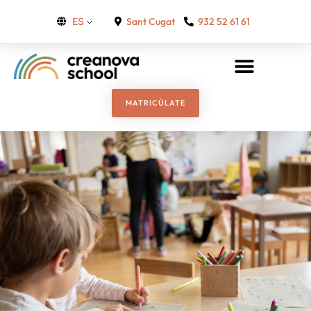
Sant Cugat
932 52 61 61
ES
MATRICÚLATE